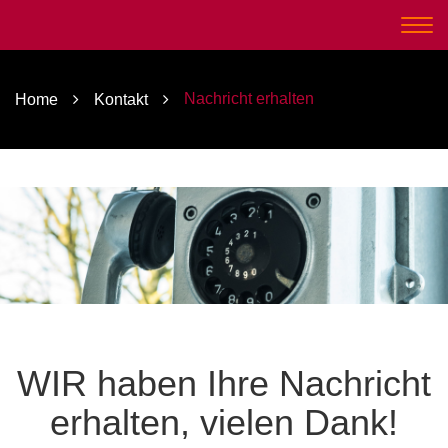
LACKMOBIL KLEVE
Togg
navi
Nachricht erhalten
Home
Kontakt
Nachricht erhalten
WIR haben Ihre Nachricht
erhalten, vielen Dank!