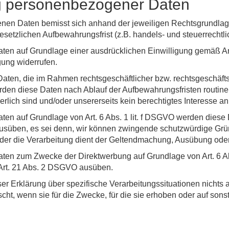
g personenbezogener Daten
en Daten bemisst sich anhand der jeweiligen Rechtsgrundlag
esetzlichen Aufbewahrungsfrist (z.B. handels- und steuerrechtl
en auf Grundlage einer ausdrücklichen Einwilligung gemäß Art.
gung widerrufen.
 Daten, die im Rahmen rechtsgeschäftlicher bzw. rechtsgeschäft
erden diese Daten nach Ablauf der Aufbewahrungsfristen routine
rlich sind und/oder unsererseits kein berechtigtes Interesse an
n auf Grundlage von Art. 6 Abs. 1 lit. f DSGVO werden diese D
süben, es sei denn, wir können zwingende schutzwürdige Gründ
oder die Verarbeitung dient der Geltendmachung, Ausübung ode
en zum Zwecke der Direktwerbung auf Grundlage von Art. 6 Ab
h Art. 21 Abs. 2 DSGVO ausüben.
ser Erklärung über spezifische Verarbeitungssituationen nichts 
, wenn sie für die Zwecke, für die sie erhoben oder auf sonst