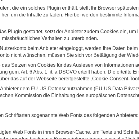
rufen, die ein solches Plugin enthält, stellt Ihr Browser spätes
her, um die Inhalte zu laden. Hierbei werden bestimmte Informa
as Plugin gestartet, setzt der Anbieter zudem Cookies ein, um 
 missbräuchliches Verhalten zu unterbinden.
utzerkonto beim Anbieter eingeloggt, werden Ihre Daten beim K
onto nicht wünschen, müssen Sie sich vor Betätigung der Wied
 das Setzen von Cookies für das Auslesen von Informationen a
ng gem. Art. 6 Abs. 1 lit. a DSGVO erteilt haben. Die erteilte E
über das auf der Webseite bereitgestellte „Cookie-Consent-Tool“
er Anbieter dem EU-US-Datenschutzrahmen (EU-US Data Privac
chen Kommission die Einhaltung des europäischen Datenschutz
 von Schriftarten sogenannte Web Fonts des folgenden Anbieters
ötigten Web Fonts in ihren Browser-Cache, um Texte und Schriftar
erbei werden bestimmte Browserinformationen, einschließlich Ihr