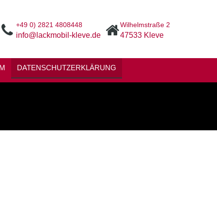
+49 0) 2821 4808448
Wilhelmstraße 2
info@lackmobil-kleve.de
47533 Kleve
UM
DATENSCHUTZERKLÄRUNG