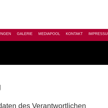
uglackierungen und Reparaturen.
IL KLEVE
UNGEN
GALERIE
MEDIAPOOL
KONTAKT
IMPRESS
g
daten des Verantwortlichen