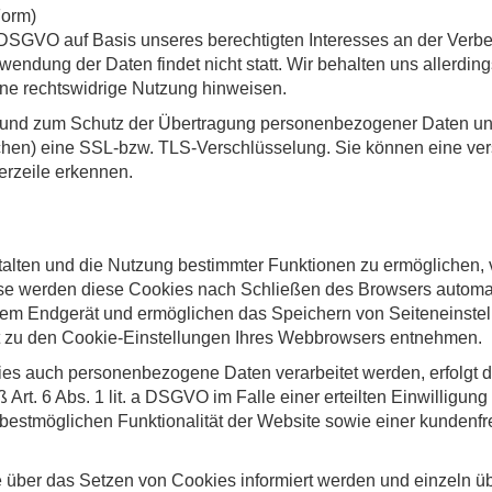
Form)
 f DSGVO auf Basis unseres berechtigten Interesses an der Verbe
ndung der Daten findet nicht statt. Wir behalten uns allerdings
eine rechtswidrige Nutzung hinweisen.
und zum Schutz der Übertragung personenbezogener Daten und a
chen) eine SSL-bzw. TLS-Verschlüsselung. Sie können eine ver
erzeile erkennen.
alten und die Nutzung bestimmter Funktionen zu ermöglichen, 
ise werden diese Cookies nach Schließen des Browsers automat
rem Endgerät und ermöglichen das Speichern von Seiteneinstellu
ht zu den Cookie-Einstellungen Ihres Webbrowsers entnehmen.
es auch personenbezogene Daten verarbeitet werden, erfolgt di
rt. 6 Abs. 1 lit. a DSGVO im Falle einer erteilten Einwilligung 
bestmöglichen Funktionalität der Website sowie einer kundenfr
ie über das Setzen von Cookies informiert werden und einzeln 