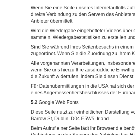
Wenn Sie eine Seite unseres Internetauftritts auf
direkte Verbindung zu den Servern des Anbieters 
Anbieter übermittelt.
Wird die Wiedergabe eingebetteter Videos über d
sammeln, Wiedergabestatistiken zu erstellen und
Sind Sie während Ihres Seitenbesuchs in einem N
zugeordnet. Wenn Sie die Zuordnung zu Ihrem K
Alle vorgenannten Verarbeitungen, insbesondere
wenn Sie uns hierzu Ihre ausdrückliche Einwilligu
die Zukunft widerrufen, indem Sie diesen Dienst 
Für Datenübermittlungen in die USA hat sich d
eines Angemessenheitsbeschlusses der Europäis
5.2
Google Web Fonts
Diese Seite nutzt zur einheitlichen Darstellung
Barrow St, Dublin, D04 E5W5, Irland
Beim Aufruf einer Seite lädt Ihr Browser die ben
Verbindung zu den Servern des Anbieters her. Hi